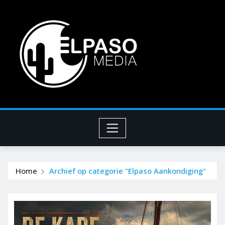
Home
Archief op categorie "Elpaso Aankondiging"