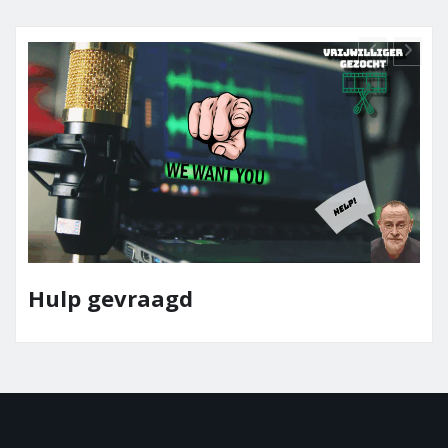
Tea
p gevraagd