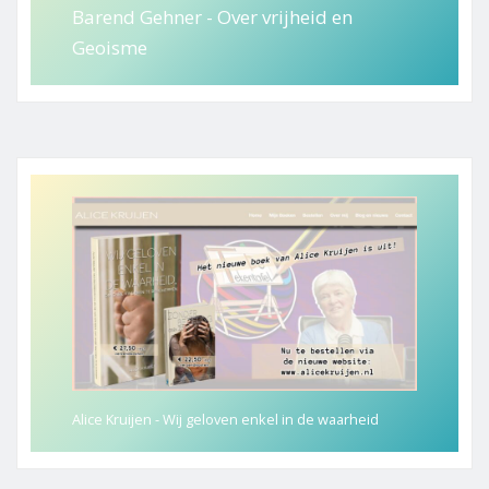
Barend Gehner - Over vrijheid en
Geoisme
Alice Kruijen - Wij geloven enkel in de waarheid