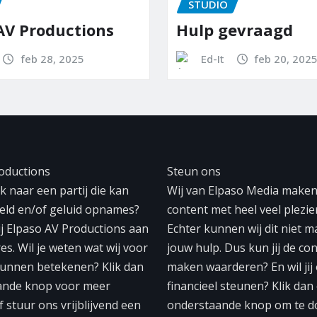
STUDIO
ons
Hulp gevraagd
Ed-It
feb 20, 2025
oductions
Steun ons
 naar een partij die kan
Wij van Elpaso Media make
eeld en/of geluid opnames?
content met heel veel plezier
ij Elpaso AV Productions aan
Echter kunnen wij dit niet 
res. Wil je weten wat wij voor
jouw hulp. Dus kun jij de con
unnen betekenen? Klik dan
maken waarderen? En wil jij
ande knop voor meer
financieel steunen? Klik dan
f stuur ons vrijblijvend een
onderstaande knop om te d