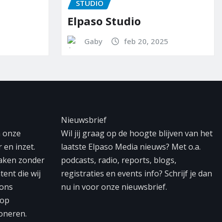
STUDIO
STUDIO
Elpaso Studio
Team Elp
Gaby
feb 20, 2025
Ed-It
Nieuwsbrief
n onze
Wil jij graag op de hoogte blijven van het
 en inzet.
laatste Elpaso Media nieuws? Met o.a.
maken zonder
podcasts, radio, reports, blogs,
tent die wij
registraties en events info? Schrijf je dan
 ons
nu in voor onze nieuwsbrief.
 op
oneren.