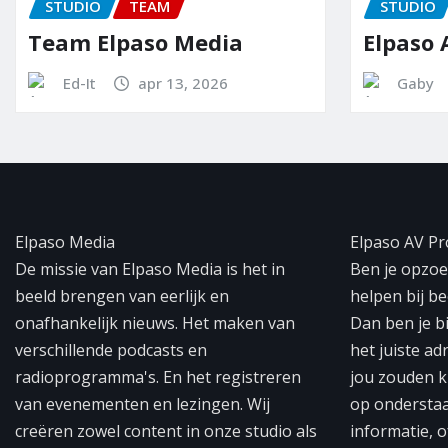
TEAM
STUDIO
paso Media
Elpaso AV Producti
apr 13, 2026
Gaby
feb 28, 2025
Elpaso Media
Elpaso AV Pr
De missie van Elpaso Media is het in
Ben je opzoek
beeld brengen van eerlijk en
helpen bij b
onafhankelijk nieuws. Het maken van
Dan ben je b
verschillende podcasts en
het juiste ad
radioprogramma's. En het registreren
jou zouden k
van evenementen en lezingen. Wij
op ondersta
creëren zowel content in onze studio als
informatie, o