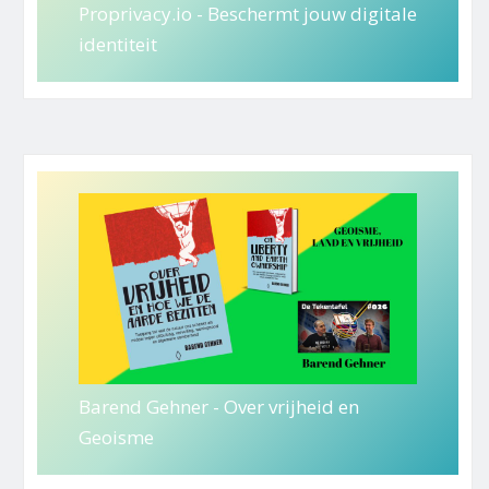
Proprivacy.io - Beschermt jouw digitale
identiteit
Barend Gehner - Over vrijheid en
Geoisme