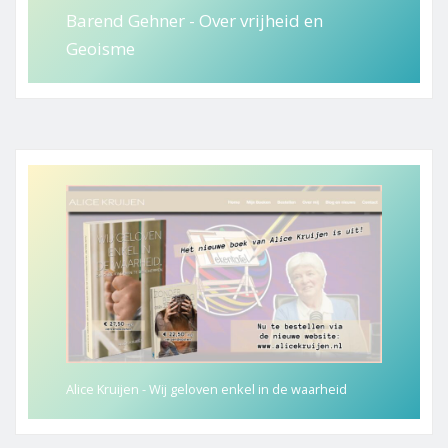
Barend Gehner - Over vrijheid en
Geoisme
Alice Kruijen - Wij geloven enkel in de waarheid