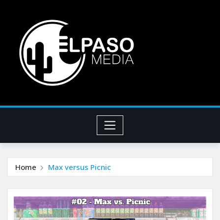
Home
Max versus Picnic