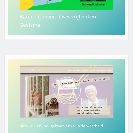
Barend Gehner - Over vrijheid en
Geoisme
Alice Kruijen - Wij geloven enkel in de waarheid