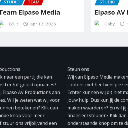
TEAM
STUDIO
lpaso Media
Elpaso AV Produc
apr 13, 2026
Gaby
feb 28, 202
oductions
Steun ons
 naar een partij die kan
Wij van Elpaso Media make
eeld en/of geluid opnames?
content met heel veel plezier
ij Elpaso AV Productions aan
Echter kunnen wij dit niet 
res. Wil je weten wat wij voor
jouw hulp. Dus kun jij de con
unnen betekenen? Klik dan
maken waarderen? En wil jij
ande knop voor meer
financieel steunen? Klik dan
f stuur ons vrijblijvend een
onderstaande knop om te d