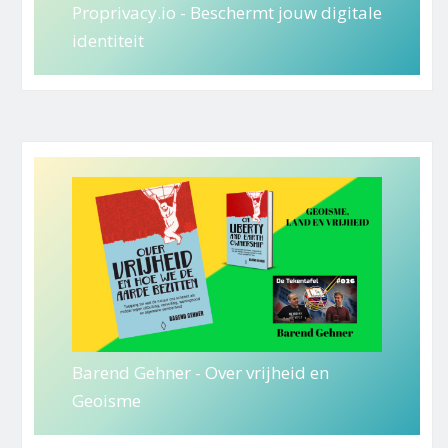
Proprivacy.io - Beschermt jouw digitale
identiteit
Barend Gehner - Over vrijheid en
Geoisme