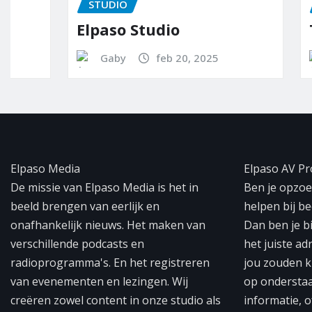
STUDIO
STUDIO
Elpaso Studio
Team E
Gaby
feb 20, 2025
Ed-It
Elpaso Media
Elpaso AV Pr
De missie van Elpaso Media is het in
Ben je opzoek
beeld brengen van eerlijk en
helpen bij b
onafhankelijk nieuws. Het maken van
Dan ben je b
verschillende podcasts en
het juiste ad
radioprogramma's. En het registreren
jou zouden k
van evenementen en lezingen. Wij
op ondersta
creëren zowel content in onze studio als
informatie, o