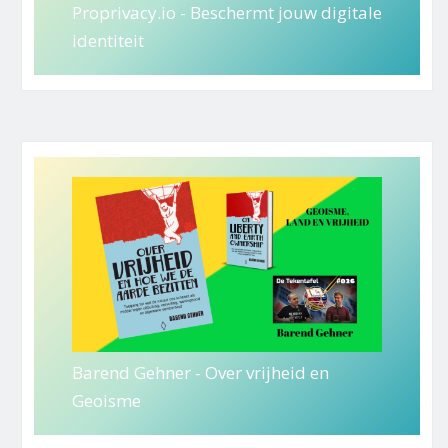
Proprivacy.io - Beschermt jouw digitale
identiteit
Barend Gehner - Over vrijheid en
Geoisme