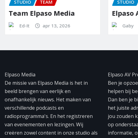
STUDIO
TEAM
STUDIO
Team Elpaso Media
Elpaso 
Ed-It
apr 13, 2026
Gaby
Elpaso Media
Elpaso AV Pr
De missie van Elpaso Media is het in
Ben je opzoek
beeld brengen van eerlijk en
helpen bij b
onafhankelijk nieuws. Het maken van
Dan ben je b
verschillende podcasts en
het juiste ad
radioprogramma's. En het registreren
jou zouden k
van evenementen en lezingen. Wij
op ondersta
creëren zowel content in onze studio als
informatie, o