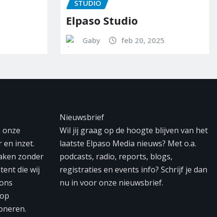
STUDIO
Elpaso Studio
5
Gaby
feb 20, 2025
Nieuwsbrief
n onze
Wil jij graag op de hoogte blijven van het
 en inzet.
laatste Elpaso Media nieuws? Met o.a.
maken zonder
podcasts, radio, reports, blogs,
tent die wij
registraties en events info? Schrijf je dan
 ons
nu in voor onze nieuwsbrief.
 op
oneren.