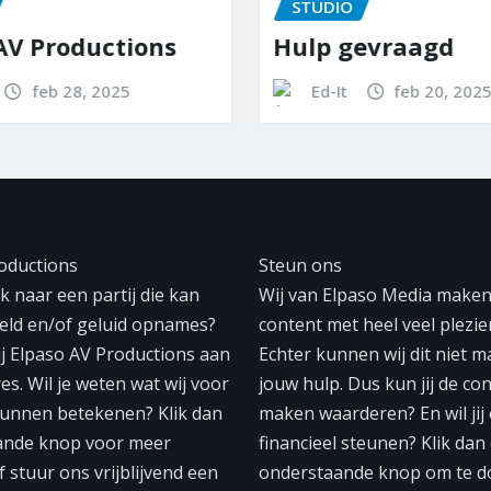
STUDIO
AV Productions
Hulp gevraagd
feb 28, 2025
Ed-It
feb 20, 202
oductions
Steun ons
 naar een partij die kan
Wij van Elpaso Media make
eeld en/of geluid opnames?
content met heel veel plezier
ij Elpaso AV Productions aan
Echter kunnen wij dit niet 
res. Wil je weten wat wij voor
jouw hulp. Dus kun jij de con
unnen betekenen? Klik dan
maken waarderen? En wil jij
ande knop voor meer
financieel steunen? Klik dan
f stuur ons vrijblijvend een
onderstaande knop om te d