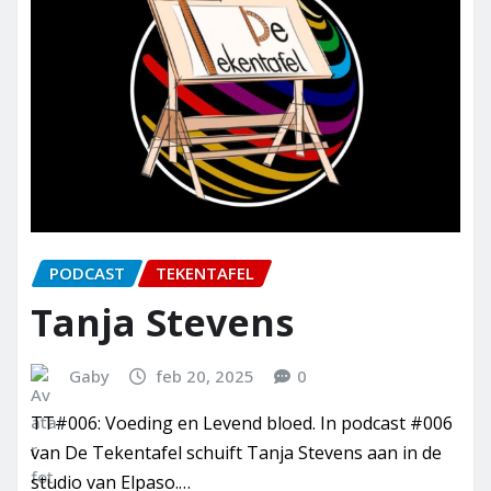
PODCAST
TEKENTAFEL
Tanja Stevens
Gaby
feb 20, 2025
0
TT#006: Voeding en Levend bloed. In podcast #006
van De Tekentafel schuift Tanja Stevens aan in de
studio van Elpaso.…