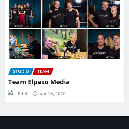
O
TEAM
STUDIO
Elpaso Media
Elpaso
apr 13, 2026
Gaby