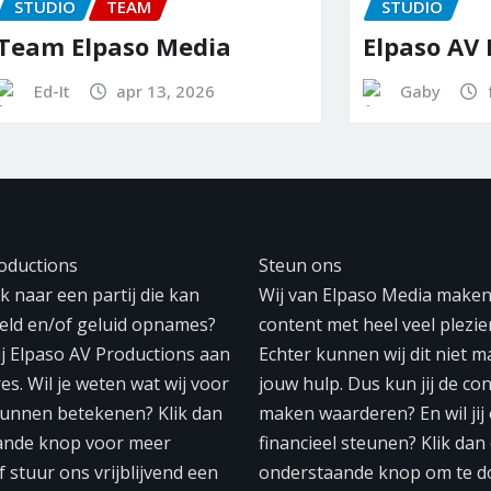
TEAM
STUDIO
lpaso Media
Elpaso AV Produc
apr 13, 2026
Gaby
feb 28, 202
oductions
Steun ons
 naar een partij die kan
Wij van Elpaso Media make
eeld en/of geluid opnames?
content met heel veel plezier
ij Elpaso AV Productions aan
Echter kunnen wij dit niet 
res. Wil je weten wat wij voor
jouw hulp. Dus kun jij de con
unnen betekenen? Klik dan
maken waarderen? En wil jij
ande knop voor meer
financieel steunen? Klik dan
f stuur ons vrijblijvend een
onderstaande knop om te d