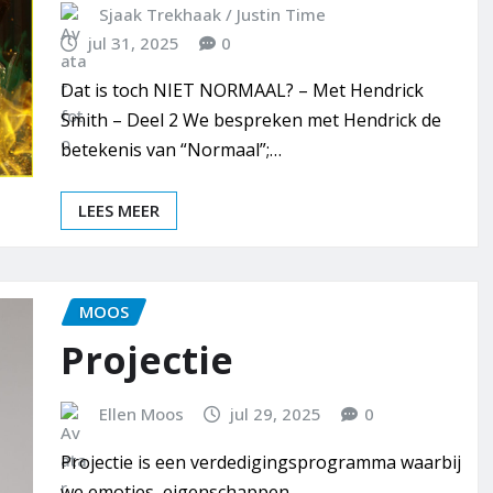
Sjaak Trekhaak / Justin Time
jul 31, 2025
0
Dat is toch NIET NORMAAL? – Met Hendrick
Smith – Deel 2 We bespreken met Hendrick de
betekenis van “Normaal”;…
LEES MEER
MOOS
Projectie
Ellen Moos
jul 29, 2025
0
Projectie is een verdedigingsprogramma waarbij
we emoties, eigenschappen ...