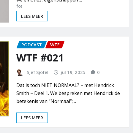
LEES MEER
PODCAST
WTF
WTF #021
Sjef Sjofel
jul 19, 2025
0
Dat is toch NIET NORMAAL? – met Hendrick
Smith – Deel 1. We bespreken met Hendrick de
betekenis van “Normaal”;…
LEES MEER