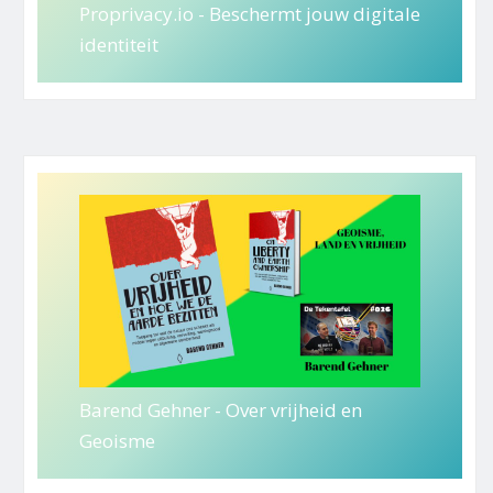
Proprivacy.io - Beschermt jouw digitale
identiteit
Barend Gehner - Over vrijheid en
Geoisme