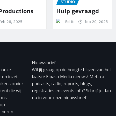
STUDIO
tions
Hulp gevraagd
5
Ed-It
feb 20, 2025
Nieuwsbrief
n onze
Wil jij graag op de hoogte blijven van het
 en inzet.
laatste Elpaso Media nieuws? Met o.a.
maken zonder
podcasts, radio, reports, blogs,
tent die wij
registraties en events info? Schrijf je dan
 ons
nu in voor onze nieuwsbrief.
 op
oneren.