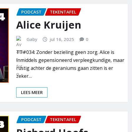
PODCAST
TEKENTAFEL
Alice Kruijen
Gaby
jul 16, 2025
0
TT#034: Zonder bezieling geen zorg. Alice is
inmiddels gepensioneerd verpleegkundige, maar
rustig achter de geraniums gaan zitten is er
zeker…
LEES MEER
PODCAST
TEKENTAFEL