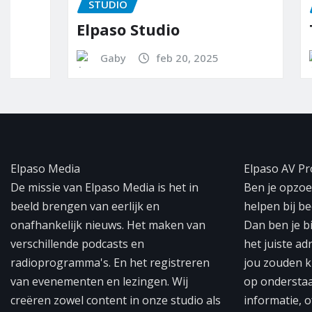
STUDIO
STUDIO
Elpaso Studio
Team E
Gaby
feb 20, 2025
Ed-It
Elpaso Media
Elpaso AV Pr
De missie van Elpaso Media is het in
Ben je opzoek
beeld brengen van eerlijk en
helpen bij b
onafhankelijk nieuws. Het maken van
Dan ben je b
verschillende podcasts en
het juiste ad
radioprogramma's. En het registreren
jou zouden k
van evenementen en lezingen. Wij
op ondersta
creëren zowel content in onze studio als
informatie, o