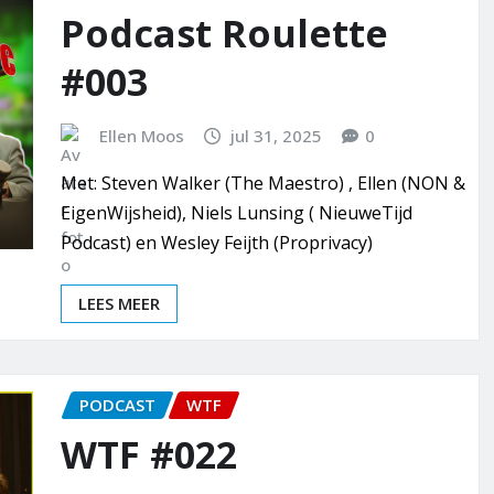
Podcast Roulette
#003
Ellen Moos
jul 31, 2025
0
Met: Steven Walker (The Maestro) , Ellen (NON &
EigenWijsheid), Niels Lunsing ( NieuweTijd
Podcast) en Wesley Feijth (Proprivacy)
LEES MEER
PODCAST
WTF
WTF #022