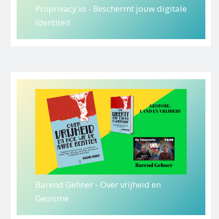
Proprivacy.io - Beschermt jouw digitale
identiteit
Barend Gehner - Over vrijheid en
Geoisme