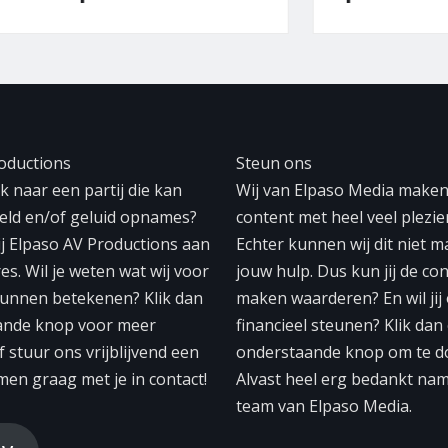
oductions
Steun ons
 naar een partij die kan
Wij van Elpaso Media make
eeld en/of geluid opnames?
content met heel veel plezier
ij Elpaso AV Productions aan
Echter kunnen wij dit niet 
res. Wil je weten wat wij voor
jouw hulp. Dus kun jij de con
unnen betekenen? Klik dan
maken waarderen? En wil jij
ande knop voor meer
financieel steunen? Klik dan
f stuur ons vrijblijvend een
onderstaande knop om te d
men graag met je in contact!
Alvast heel erg bedankt na
team van Elpaso Media.