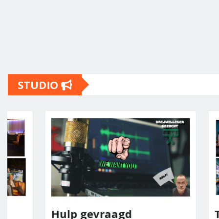
STUDIO
Hulp gevraagd
Team E