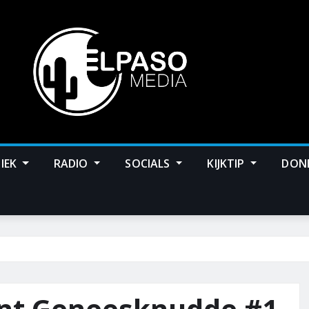
IEK
RADIO
SOCIALS
KIJKTIP
DON
ent Geneesknudde #1