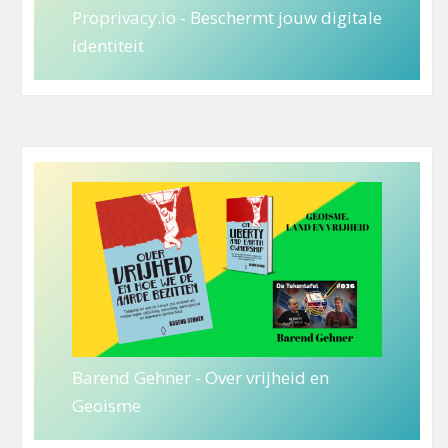
Proprivacy.io - Beschermt jouw digitale
identiteit
Barend Gehner - Over vrijheid en
Geoisme