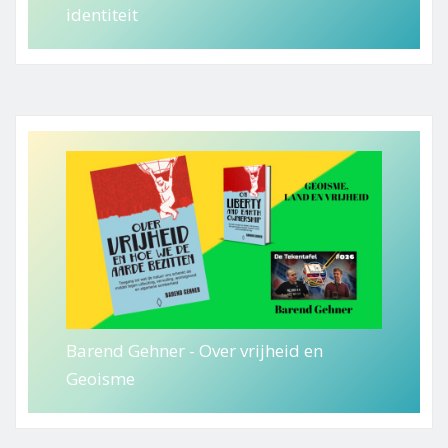
identiteit
Barend Gehner - Over vrijheid en
Geoisme