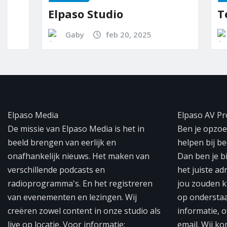
Elpaso Studio
Team E
Gaby
feb 20, 2025
Ed-It
Elpaso Media
Elpaso AV Pr
De missie van Elpaso Media is het in
Ben je opzoek
beeld brengen van eerlijk en
helpen bij b
onafhankelijk nieuws. Het maken van
Dan ben je b
verschillende podcasts en
het juiste ad
radioprogramma's. En het registreren
jou zouden k
van evenementen en lezingen. Wij
op ondersta
creëren zowel content in onze studio als
informatie, o
live op locatie. Voor informatie:
email. Wij ko