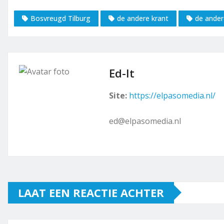
Bosvreugd Tilburg
de andere krant
de ander
Ed-It
Site:
https://elpasomedia.nl/
ed@elpasomedia.nl
LAAT EEN REACTIE ACHTER