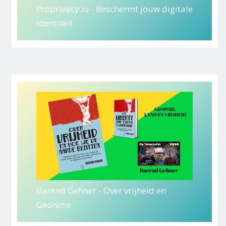
Proprivacy.io - Beschermt jouw digitale
identiteit
Barend Gehner - Over vrijheid en
Geoisme