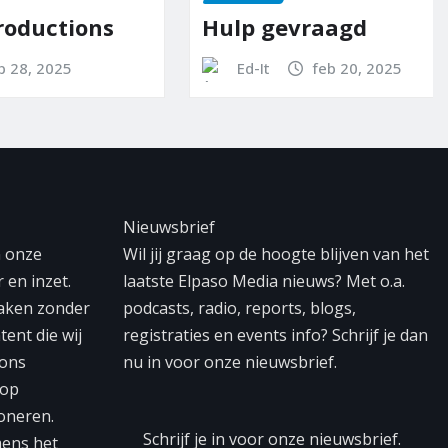
tions
Hulp gevraagd
5
Ed-It
feb 20, 2025
Nieuwsbrief
n onze
Wil jij graag op de hoogte blijven van het
 en inzet.
laatste Elpaso Media nieuws? Met o.a.
maken zonder
podcasts, radio, reports, blogs,
tent die wij
registraties en events info? Schrijf je dan
 ons
nu in voor onze nieuwsbrief.
 op
oneren.
Schrijf je in voor onze nieuwsbrief.
mens het