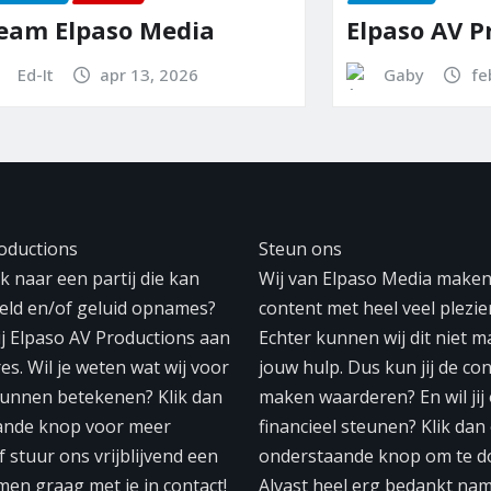
lpaso Media
Elpaso AV Produc
apr 13, 2026
Gaby
feb 28, 202
oductions
Steun ons
 naar een partij die kan
Wij van Elpaso Media make
eeld en/of geluid opnames?
content met heel veel plezier
ij Elpaso AV Productions aan
Echter kunnen wij dit niet 
res. Wil je weten wat wij voor
jouw hulp. Dus kun jij de con
unnen betekenen? Klik dan
maken waarderen? En wil jij
ande knop voor meer
financieel steunen? Klik dan
f stuur ons vrijblijvend een
onderstaande knop om te d
men graag met je in contact!
Alvast heel erg bedankt na