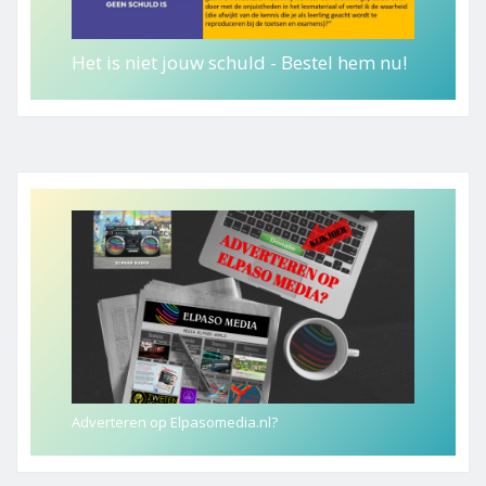
Het is niet jouw schuld - Bestel hem nu!
Adverteren op Elpasomedia.nl?