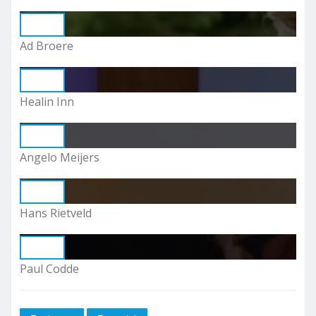
Play
Ad Broere
Play
Healin Inn
Play
Angelo Meijers
Play
Hans Rietveld
Play
Paul Codde