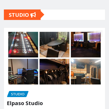
STUDIO
STUDIO
S
lpaso Studio
Te