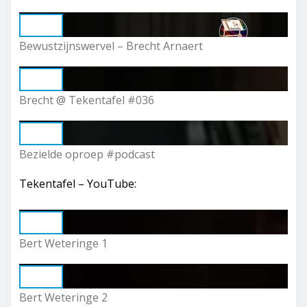
Play
Bewustzijnswervel – Brecht Arnaert
Play
Brecht @ Tekentafel #036
Play
Bezielde oproep #podcast
Tekentafel – YouTube:
Play
Bert Weteringe 1
Play
Bert Weteringe 2