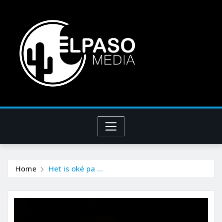
Home
Het is oké pa …