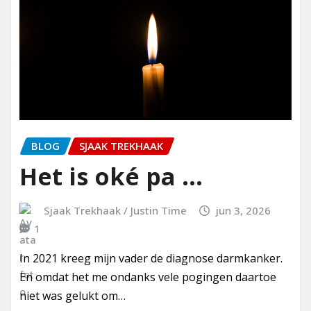
BLOG
SJAAK TREKHAAK
Het is oké pa …
Sjaak Trekhaak / Justin Time
jun 3, 2026
1
In 2021 kreeg mijn vader de diagnose darmkanker.
En omdat het me ondanks vele pogingen daartoe
niet was gelukt om…