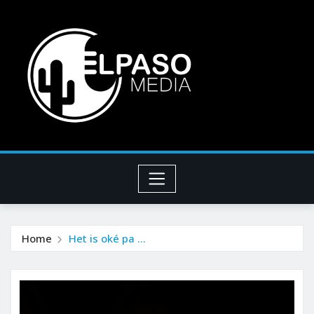
Home
Het is oké pa …