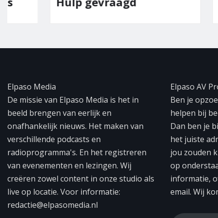
Hulp gevraagd
Team E
Elpaso Media
Elpaso AV Pr
De missie van Elpaso Media is het in
Ben je opzoek
beeld brengen van eerlijk en
helpen bij b
onafhankelijk nieuws. Het maken van
Dan ben je b
verschillende podcasts en
het juiste ad
radioprogramma's. En het registreren
jou zouden k
van evenementen en lezingen. Wij
op ondersta
creëren zowel content in onze studio als
informatie, o
live op locatie. Voor informatie:
email. Wij ko
redactie@elpasomedia.nl