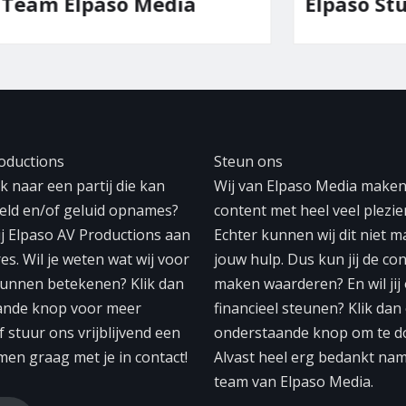
lpaso Media
Elpaso Studio
oductions
Steun ons
 naar een partij die kan
Wij van Elpaso Media make
eeld en/of geluid opnames?
content met heel veel plezier
ij Elpaso AV Productions aan
Echter kunnen wij dit niet 
res. Wil je weten wat wij voor
jouw hulp. Dus kun jij de con
unnen betekenen? Klik dan
maken waarderen? En wil jij
ande knop voor meer
financieel steunen? Klik dan
f stuur ons vrijblijvend een
onderstaande knop om te d
men graag met je in contact!
Alvast heel erg bedankt na
team van Elpaso Media.