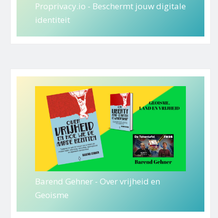
Proprivacy.io - Beschermt jouw digitale
identiteit
Barend Gehner - Over vrijheid en
Geoisme