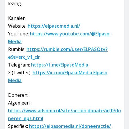
lezing.
Kanalen:
Website:
https://elpasomedia.nl/
YouTube:
https://www.youtube.com/@Elpaso-
Media
Rumble:
https://rumble.com/user/ELPASOtv?
e9s=src_v1_clr
Telegram:
https://t.me/ElpasoMedia
X (Twitter):
https://x.com/ElpasoMedia Elpaso
Media
Doneren:
Algemeen:
https://www.adsoma.nl/site/action,donate/id,0/do
neren_eps.html
Specifiek:
https://elpasomedia.nl/doneeractie/