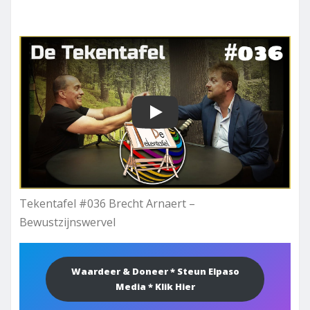
Play
Tekentafel #036 Brecht Arnaert –
Bewustzijnswervel
Waardeer & Doneer * Steun Elpaso
Media * Klik Hier