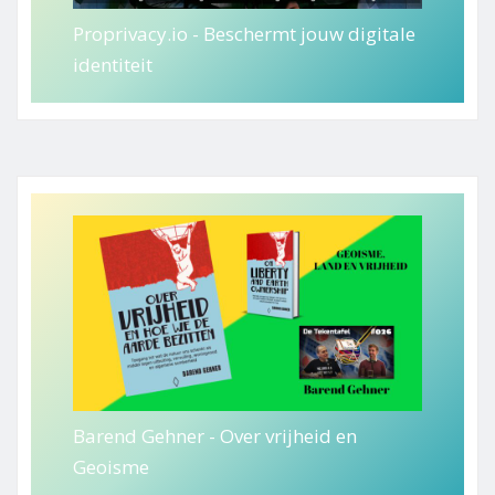
Proprivacy.io - Beschermt jouw digitale
identiteit
Barend Gehner - Over vrijheid en
Geoisme