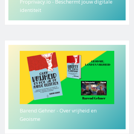
Proprivacy.io - Beschermt jouw digitale
identiteit
Barend Gehner - Over vrijheid en
Geoisme