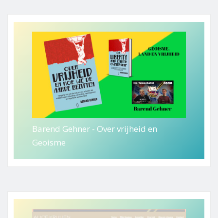
Barend Gehner - Over vrijheid en
Geoisme