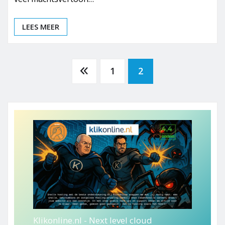
LEES MEER
Berichten
1
2
paginering
Klikonline.nl - Next level cloud