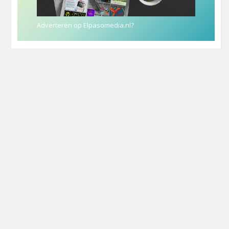
Adverteren op Elpasomedia.nl?