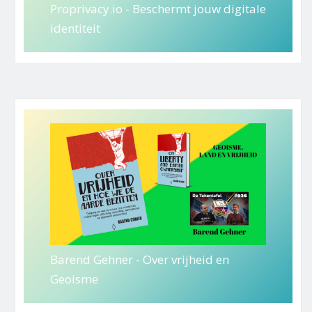
Proprivacy.io - Beschermt jouw digitale
identiteit
Barend Gehner - Over vrijheid en
Geoisme