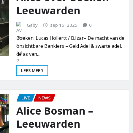
Leeuwarden
Gaby
sep 15, 2025
0
Boeken: Lucas Hollertt / B.Izar– De macht van de
onzichtbare Bankiers – Geld Adel & zwarte adel,
de as van…
LEES MEER
LIVE
NEWS
Alice Bosman –
Leeuwarden