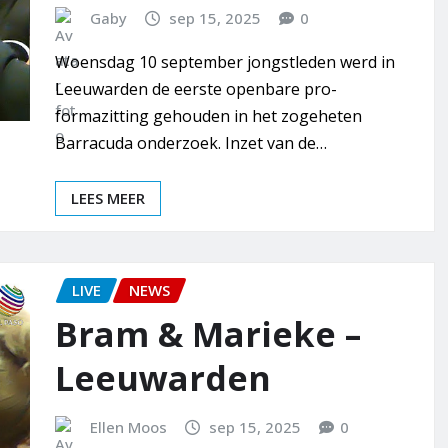
Gaby
sep 15, 2025
0
Woensdag 10 september jongstleden werd in
Leeuwarden de eerste openbare pro-
formazitting gehouden in het zogeheten
Barracuda onderzoek. Inzet van de…
LEES MEER
LIVE
NEWS
Bram & Marieke –
Leeuwarden
Ellen Moos
sep 15, 2025
0