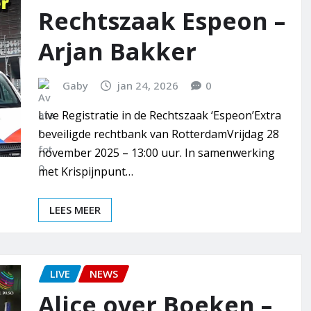
Rechtszaak Espeon –
Arjan Bakker
Gaby
jan 24, 2026
0
Live Registratie in de Rechtszaak ‘Espeon’Extra
beveiligde rechtbank van RotterdamVrijdag 28
november 2025 – 13:00 uur. In samenwerking
met Krispijnpunt…
LEES MEER
LIVE
NEWS
Alice over Boeken –