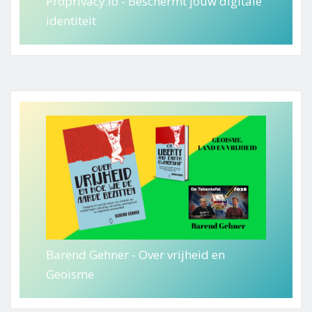
Proprivacy.io - Beschermt jouw digitale
identiteit
Barend Gehner - Over vrijheid en
Geoisme