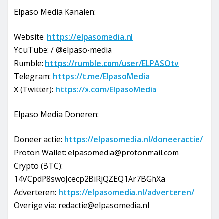
Elpaso Media Kanalen:
Website:
https://elpasomedia.nl
YouTube: / @elpaso-media
Rumble:
https://rumble.com/user/ELPASOtv
Telegram:
https://t.me/ElpasoMedia
X (Twitter):
https://x.com/ElpasoMedia
Elpaso Media Doneren:
Doneer actie:
https://elpasomedia.nl/doneeractie/
Proton Wallet: elpasomedia@protonmail.com
Crypto (BTC):
14VCpdP8swoJcecp2BiRjQZEQ1Ar7BGhXa
Adverteren:
https://elpasomedia.nl/adverteren/
Overige via: redactie@elpasomedia.nl