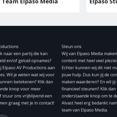
lpaso Media
Elpaso Studio
oductions
Steun ons
 naar een partij die kan
Wij van Elpaso Media make
eeld en/of geluid opnames?
content met heel veel plezier
ij Elpaso AV Productions aan
Echter kunnen wij dit niet 
res. Wil je weten wat wij voor
jouw hulp. Dus kun jij de con
unnen betekenen? Klik dan
maken waarderen? En wil jij
ande knop voor meer
financieel steunen? Klik dan
f stuur ons vrijblijvend een
onderstaande knop om te d
men graag met je in contact!
Alvast heel erg bedankt na
team van Elpaso Media.