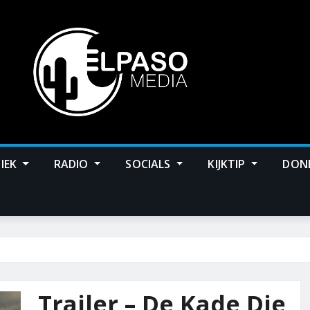
IEK
RADIO
SOCIALS
KIJKTIP
DON
Trailer – De Kade Die