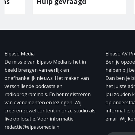
Hulp gevraagd
Team E
Elpaso Media
Elpaso AV Pr
De missie van Elpaso Media is het in
Ben je opzoek
beeld brengen van eerlijk en
helpen bij b
onafhankelijk nieuws. Het maken van
Dan ben je b
verschillende podcasts en
het juiste ad
radioprogramma's. En het registreren
jou zouden k
van evenementen en lezingen. Wij
op ondersta
creëren zowel content in onze studio als
informatie, o
live op locatie. Voor informatie:
email. Wij ko
redactie@elpasomedia.nl