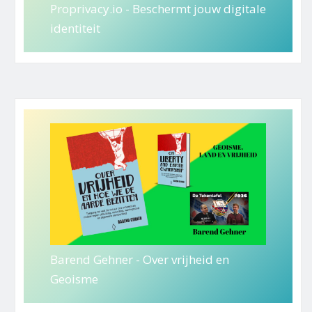
Proprivacy.io - Beschermt jouw digitale
identiteit
Barend Gehner - Over vrijheid en
Geoisme