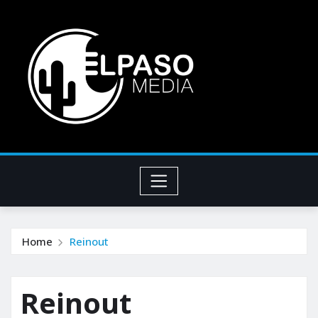
Home
Reinout
Reinout