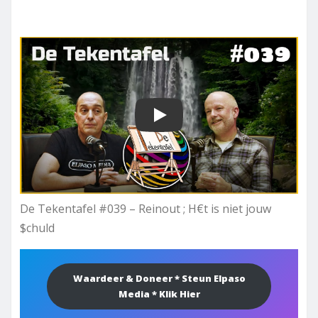
Play
De Tekentafel #039 – Reinout ; H€t is niet jouw
$chuld
Waardeer & Doneer * Steun Elpaso
Media * Klik Hier