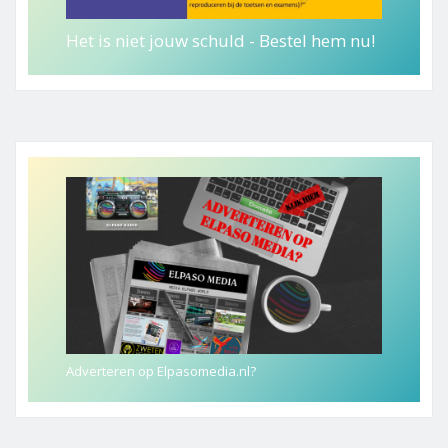
Het is niet jouw schuld - Bestel hem nu!
Adverteren op Elpasomedia.nl?