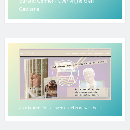
Barend Gehner - Over vrijheid en
Geoisme
Alice Kruijen - Wij geloven enkel in de waarheid